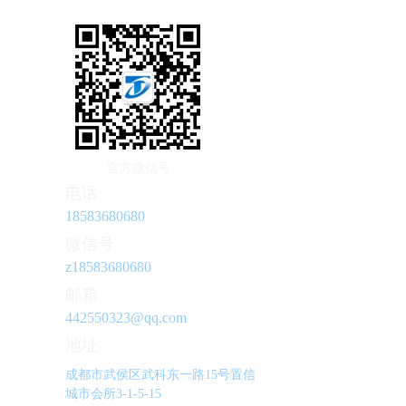
官方微信号
电话
18583680680
微信号
z18583680680
邮箱
442550323@qq.com
地址
成都市武侯区武科东一路15号置信
城市会所3-1-5-15