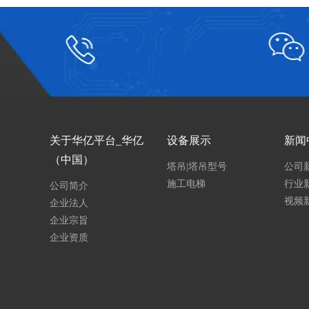
关于华亿平台_华亿
设备展示
新闻
（中国）
塔吊|塔吊型号
公司
施工电梯
行业
公司简介
视频
企业法人
企业宗旨
企业资质