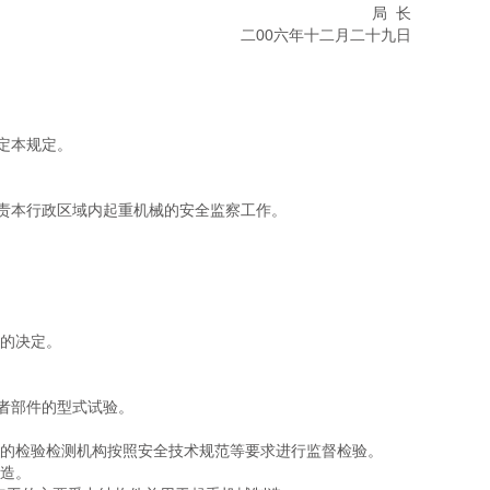
局 长
二00六年十二月二十九日
定本规定。
责本行政区域内起重机械的安全监察工作。
的决定。
者部件的型式试验。
的检验检测机构按照安全技术规范等要求进行监督检验。
造。